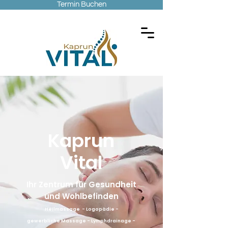
Termin Buchen
Kaprun
Vital
Ihr Zentrum für Gesundheit
und Wohlbefinden
Heilmassage
- Logopädie -
gewerbliche
Massage - Lymphdrainage -